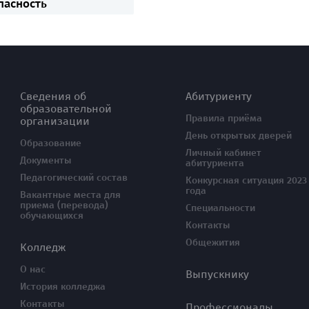
пасность
Сведения об
Абитуриенту
образовательной
Правила приёма
организации
День открытых дверей
Образование
Личный кабинет
Документы
абитуриента
Педагогический состав
Конкурсная ситуация 2023
года
Вакантные места для
приема (перевода)
Специальности
обучающихся
Контакты
Общежития
Колледж
О нас
Выпускнику
История колледжа
Контакты
Профессионалы