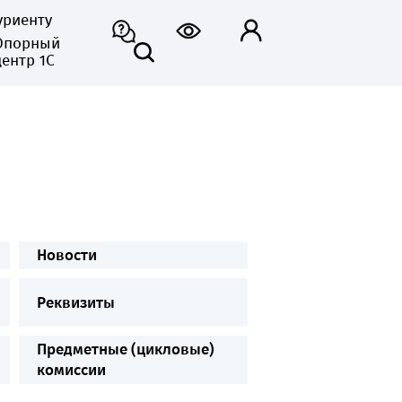
уриенту
Опорный
центр 1С
Новости
Реквизиты
Предметные (цикловые)
комиссии