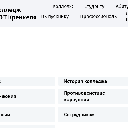
Колледж
Студенту
Абит
колледж
Э.Т.Кренкеля
Выпускнику
Профессионалы
с
История колледжа
Противодействие
ижения
коррупции
нсии
Сотрудникам