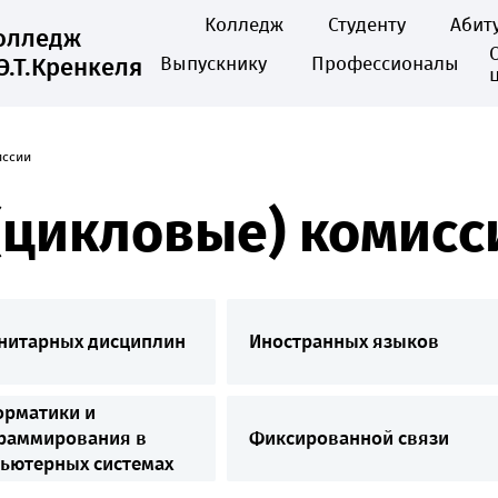
Колледж
Студенту
Абит
колледж
Э.Т.Кренкеля
Выпускнику
Профессионалы
иссии
(цикловые) комисс
нитарных дисциплин
Иностранных языков
рматики и
раммирования в
Фиксированной связи
ьютерных системах