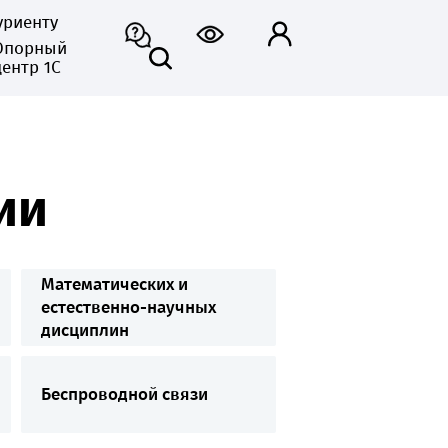
уриенту
Опорный
центр 1С
ии
Математических и
естественно-научных
дисциплин
Беспроводной связи