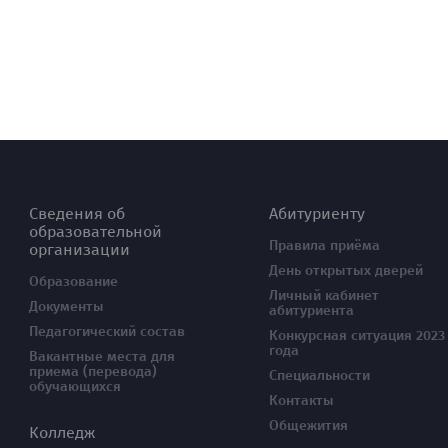
Сведения об
Абитуриенту
образовательной
Правила приёма
организации
День открытых дверей
Образование
Личный кабинет
Документы
абитуриента
Педагогический состав
Конкурсная ситуация 2023
года
Вакантные места для
приема (перевода)
Специальности
обучающихся
Контакты
Общежития
Колледж