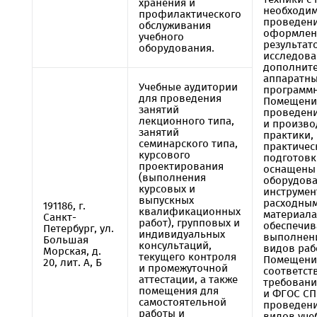
хранения и
необходим
профилактического
проведени
обслуживания
оформлен
учебного
результат
оборудования.
исследов
дополнит
аппаратны
Учебные аудитории
программн
для проведения
Помещени
занятий
проведени
лекционного типа,
и произво
занятий
практики,
семинарского типа,
практичес
курсового
подготовк
проектирования
оснащены
(выполнения
оборудова
курсовых и
инструмен
выпускных
расходны
191186, г.
квалификационных
материала
Санкт-
работ), групповых и
обеспечи
Петербург, ул.
индивидуальных
выполнени
Большая
консультаций,
видов раб
Морская, д.
текущего контроля
Помещени
20, лит. А, Б
и промежуточной
соответст
аттестации, а также
требовани
помещения для
и ФГОС СП
самостоятельной
проведени
работы и
видов уче