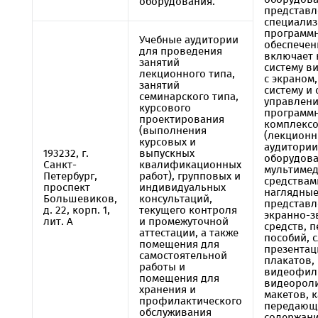
оборудования.
представл
специали
программ
Учебные аудитории
обеспечен
для проведения
включает 
занятий
систему в
лекционного типа,
с экраном
занятий
систему и 
семинарского типа,
управлен
курсового
программ
проектирования
комплекс
(выполнения
(лекцион
курсовых и
аудитории
193232, г.
выпускных
оборудов
Санкт-
квалификационных
мультиме
Петербург,
работ), групповых и
средствами
проспект
индивидуальных
наглядные
Большевиков,
консультаций,
представл
д. 22, корп. 1,
текущего контроля
экранно-з
лит. А
и промежуточной
средств, 
аттестации, а также
пособий, 
помещения для
презентац
самостоятельной
плакатов,
работы и
видеофил
помещения для
видеорол
хранения и
макетов, ка
профилактического
передающ
обслуживания
содержани