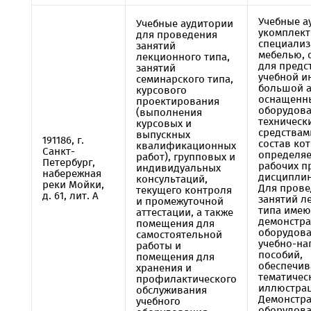
Учебные а
Учебные аудитории
укомплек
для проведения
специали
занятий
мебелью,
лекционного типа,
для предс
занятий
учебной 
семинарского типа,
большой а
курсового
оснащенн
проектирования
оборудова
(выполнения
техническ
курсовых и
средствам
выпускных
191186, г.
состав ко
квалификационных
Санкт-
определяе
работ), групповых и
Петербург,
рабочих п
индивидуальных
набережная
дисциплин
консультаций,
реки Мойки,
Для прове
текущего контроля
д. 61, лит. А
занятий л
и промежуточной
типа имею
аттестации, а также
демонстр
помещения для
оборудова
самостоятельной
учебно-на
работы и
пособий,
помещения для
обеспечи
хранения и
тематичес
профилактического
иллюстрац
обслуживания
Демонстр
учебного
оборудов