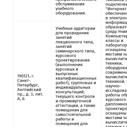
обслуживания
подключен
учебного
"Интернет
оборудования.
обеспечен
в электро
информац
образова
Учебные аудитории
среду Уни
для проведения
Компьюте
занятий
классы и
лекционного типа,
лаборатор
занятий
оснащены
семинарского типа,
местами н
курсового
вычислит
проектирования
техники,
(выполнения
оборудов
курсовых и
современ
выпускных
190121, г.
вычислит
квалификационных
Санкт-
техникой.
работ), групповых и
Петербург,
научно-
индивидуальных
Английский
исследова
консультаций,
пр., д. 3, лит.
работы об
текущего контроля
А, Б
курсового
и промежуточной
дипломно
аттестации, а также
проектиро
помещения для
оснащены
самостоятельной
местами н
работы и
вычислит
помещения для
техники с