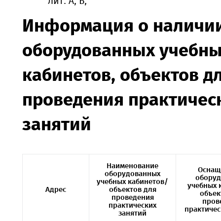
лит. А, Б,
Информация о наличи
оборудованных учебн
кабинетов, объектов д
проведения практичес
занятий
Наименование
Оснащ
оборудованных
обору
учебных кабинетов/
учебных 
Адрес
объектов для
объек
проведения
пров
практических
практичес
занятий