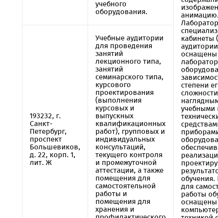
учебного
изображен
оборудования.
анимацию
Лаборатор
специали
Учебные аудитории
кабинеты 
для проведения
аудитории
занятий
оснащены
лекционного типа,
лаборато
занятий
оборудова
семинарского типа,
зависимос
курсового
степени е
проектирования
сложности
(выполнения
наглядны
курсовых и
учебными 
193232, г.
выпускных
техническ
Санкт-
квалификационных
средствам
Петербург,
работ), групповых и
приборам
проспект
индивидуальных
оборудова
Большевиков,
консультаций,
обеспечи
д. 22, корп. 1,
текущего контроля
реализац
лит. Ж
и промежуточной
проектир
аттестации, а также
результат
помещения для
обучения.
самостоятельной
для самос
работы и
работы об
помещения для
оснащены
хранения и
компьюте
профилактического
техникой 