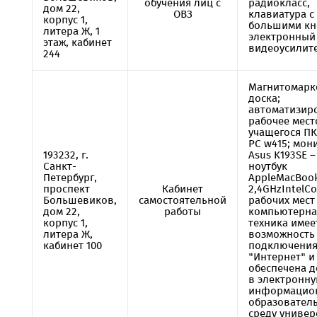
обучения лиц с
радиокласс,
дом 22,
ОВЗ
клавиатура с
корпус 1,
большими кн
литера Ж, 1
электронный
этаж, кабинет
видеоусилит
244
Магнитомарк
доска;
автоматизир
рабочее мест
учащегося ПК
PC w415; мон
193232, г.
Asus K193SE –
Санкт-
ноутбук
Петербург,
AppleMacBoo
проспект
Кабинет
2,4GHzIntelCor
Большевиков,
самостоятельной
рабочих мест 
дом 22,
работы
компьютерна
корпус 1,
техника имее
литера Ж,
возможность
кабинет 100
подключения 
"Интернет" и
обеспечена д
в электронн
информацио
образовател
среду универ