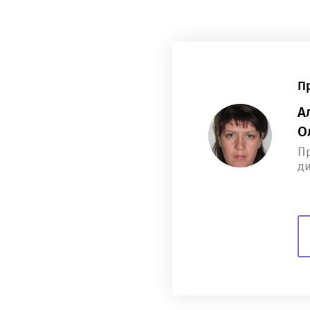
П
А
О
П
д