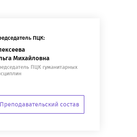
редседатель ПЦК:
лексеева
льга Михайловна
редседатель ПЦК гуманитарных
исциплин
Преподавательский состав