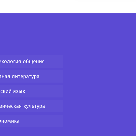
ихология общения
дная литература
сский язык
зическая культура
ономика