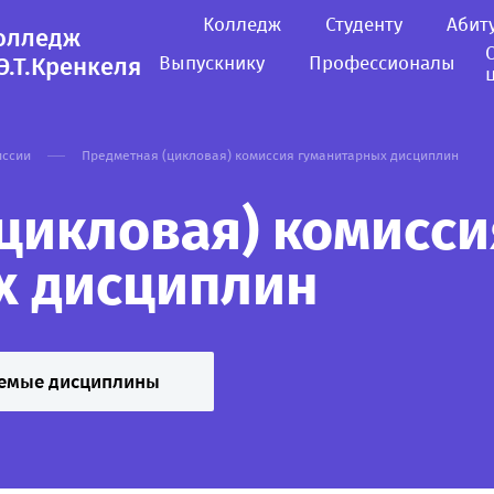
Колледж
Студенту
Абит
колледж
Э.Т.Кренкеля
Выпускнику
Профессионалы
иссии
Предметная (цикловая) комиссия гуманитарных дисциплин
цикловая) комисси
х дисциплин
емые дисциплины