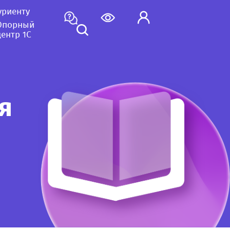
уриенту
Опорный
центр 1С
я