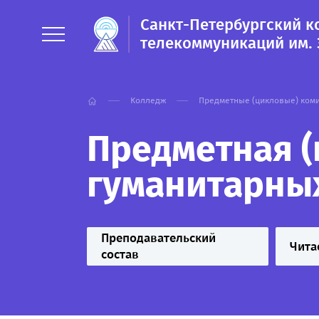
Санкт-Петербургский 
телекоммуникаций им. 
Колледж
Предметные (цикловые) ком
Предметная (
гуманитарны
Преподавательский
Чита
состав