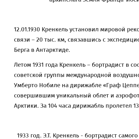
12.01.1930 Кренкель установил мировой рек
связи – 20 тыс. км, связавшись с экспедиц
Берга в Антарктиде.
Летом 1931 года Кренкель – бортрадист в со
советской группы международной воздушн
Умберто Нобиле на дирижабле «Граф Цепп
совершившим уникальный облет и аэрофо
Арктики. За 104 часа дирижабль пролетел 13
1933 год. Э.Т. Кренкель - бортрадист самог