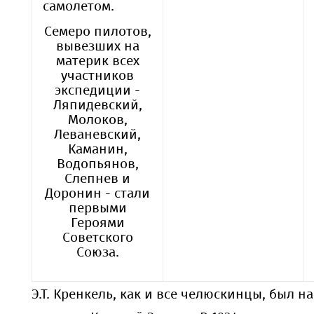
самолетом.
Семеро пилотов,
вывезших на
материк всех
участников
экспедиции -
Ляпидевский,
Молоков,
Леваневский,
Каманин,
Водопьянов,
Слепнев и
Доронин - стали
первыми
Героями
Советского
Союза.
Э.Т. Кренкель, как и все челюскинцы, был н