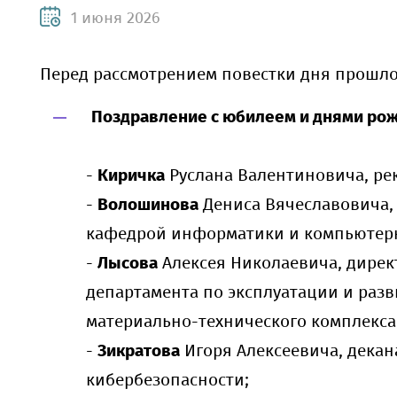
1 июня 2026
Перед рассмотрением повестки дня прошло
Поздравление с юбилеем и днями ро
-
Киричка
Руслана Валентиновича, рек
-
Волошинова
Дениса Вячеславовича,
кафедрой информатики и компьютерн
-
Лысова
Алексея Николаевича, дирек
департамента по эксплуатации и раз
материально-технического комплекса
-
Зикратова
Игоря Алексеевича, декан
кибербезопасности;