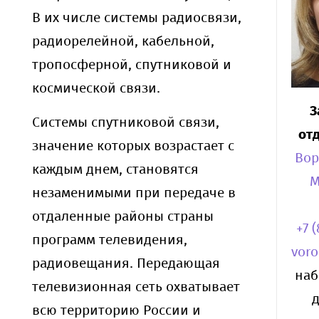
В их числе системы радиосвязи,
радиорелейной, кабельной,
тропосферной, спутниковой и
космической связи.
З
Системы спутниковой связи,
от
значение которых возрастает с
Вор
каждым днем, становятся
М
незаменимыми при передаче в
отдаленные районы страны
+7 
программ телевидения,
vor
радиовещания. Передающая
наб
телевизионная сеть охватывает
д
всю территорию России и