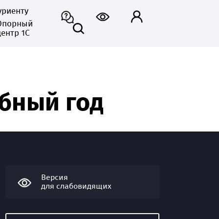
уриенту
Опорный
центр 1С
ебный год
Версия
для слабовидящих