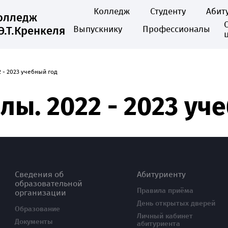
Колледж
Студенту
Абит
колледж
Э.Т.Кренкеля
Выпускнику
Профессионалы
 - 2023 учебный год
ы. 2022 - 2023 уч
Сведения об
Абитуриенту
образовательной
Правила приёма
организации
День открытых дверей
Образование
Личный кабинет
Документы
абитуриента