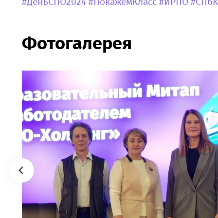
#ДеньСПО2024
#ПокажемКласс
#ИРПО
#СПбК
Фотогалерея