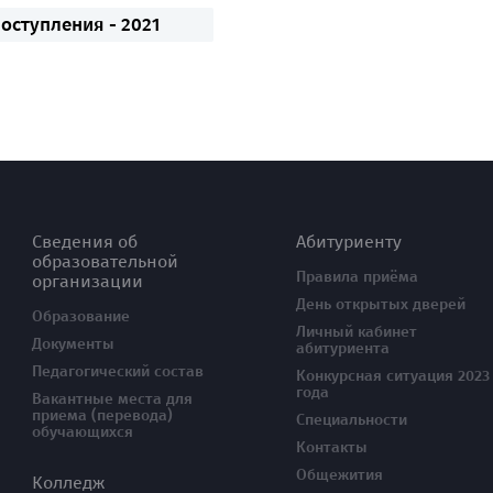
поступления - 2021
Сведения об
Абитуриенту
образовательной
Правила приёма
организации
День открытых дверей
Образование
Личный кабинет
Документы
абитуриента
Педагогический состав
Конкурсная ситуация 2023
года
Вакантные места для
приема (перевода)
Специальности
обучающихся
Контакты
Общежития
Колледж