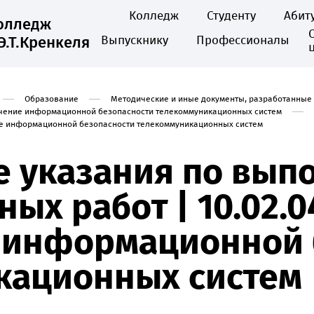
Колледж
Студенту
Абит
колледж
Э.Т.Кренкеля
Выпускнику
Профессионалы
Образование
Методические и иные документы, разработанные
печение информационной безопасности телекоммуникационных систем
ние информационной безопасности телекоммуникационных систем
е указания по вы
ых работ | 10.02.0
 информационной 
кационных систем