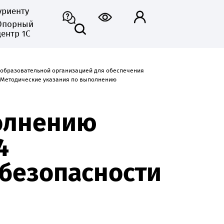
уриенту
Опорный
центр 1С
 образовательной организацией для обеспечения
Методические указания по выполнению
полнению
4
безопасности