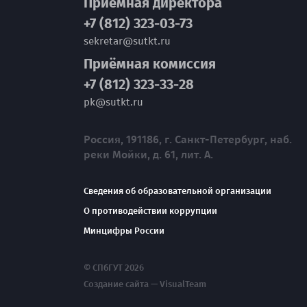
Приёмная директора
+7 (812) 323-03-73
sekretar@sutkt.ru
Приёмная комиссия
+7 (812) 323-33-28
pk@sutkt.ru
Россия, 191186, г. Санкт-Петербург, наб.
реки Мойки, д. 61, лит. А.
Сведения об образовательной организации
О противодействии коррупции
Минцифры России
© СПбГУТ 2026
Создание сайта — VisualTeam