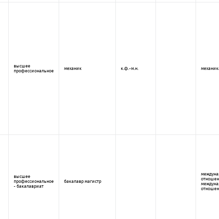
высшее
механик
к.ф.-м.н.
механик
профессиональное
междуна
высшее
отношен
профессиональное
бакалавр магистр
междуна
- бакалавриат
отношен