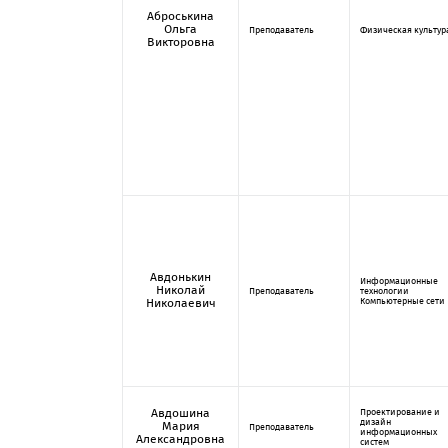
Аброськина
Ольга
Преподаватель
Физическая культур
Викторовна
Авдонькин
Информационные
Николай
Преподаватель
технологии
Компьютерные сети
Николаевич
Авдошина
Проектирование и
дизайн
Мария
Преподаватель
информационных
Александровна
систем