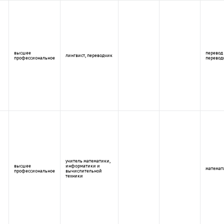
высшее
перевод
лингвист, переводчик
профессиональное
перевод
учитель математики,
высшее
информатики и
математ
профессиональное
вычислительной
техники