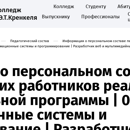
Колледж
Студенту
Абит
колледж
Э.Т.Кренкеля
Выпускнику
Профессионалы
Педагогический состав
Информация о персональном составе п
рмационные системы и программирование | Разработчик веб и мультимедийн
о персональном со
их работников ре
ной программы | 09
ные системы и
ание | Разработчи