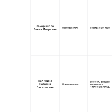
Захарычева
Преподаватель
Иностранный язык
Елена Игоревна
Калинина
Элементы высшей
Наталья
Преподаватель
математики
Численные методы
Васильевна