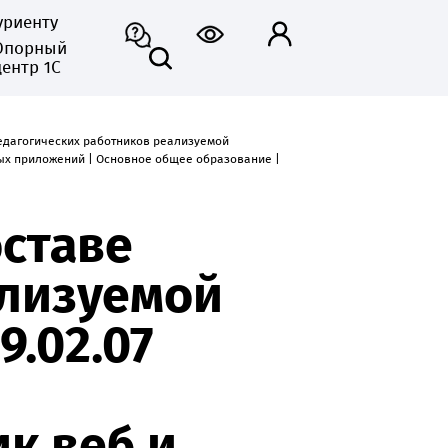
уриенту
Опорный
центр 1С
едагогических работников реализуемой
ых приложений | Основное общее образование |
ставе
ализуемой
.02.07
к веб и