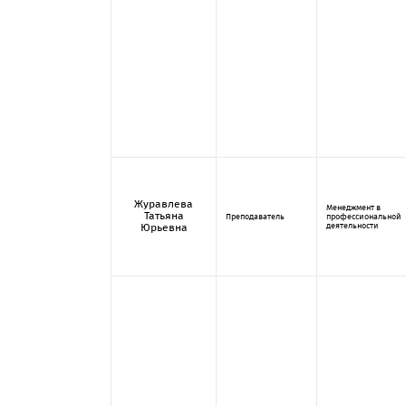
Журавлева
Менеджмент в
Татьяна
Преподаватель
профессиональной
деятельности
Юрьевна