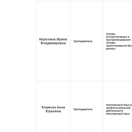
Основы
алгоритмизации и
Карелина Ирина
программирования
Преподаватель
Владимировна
Основы
проектирования баз
данных
Иностранный язык в
Климчак Анна
профессиональной
Преподаватель
Юрьевна
деятельности
Иностранный язык