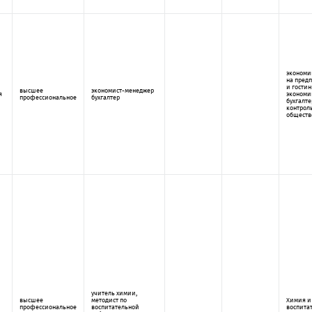
экономи
на пред
и гостин
высшее
экономист-менеджер
я
экономи
профессиональное
бухгалтер
бухгалте
контроль
обществ
учитель химии,
высшее
методист по
Химия и
профессиональное
воспитательной
воспита