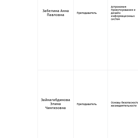
Астрономия
Проектирование и
Забелина Анна
Преподаватель
дизайн
Павловна
информационных
систем
Зайнагабдинова
Основы безопасност
Элина
Преподаватель
жизнедеятельности
Чингизовна