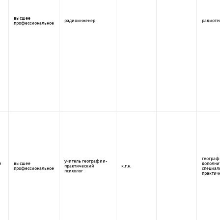
высшее
радиоинженер
радиоте
профессиональное
географ
учитель географии-
и
высшее
дополни
практический
к.г.н.
профессиональное
специал
психолог
практич