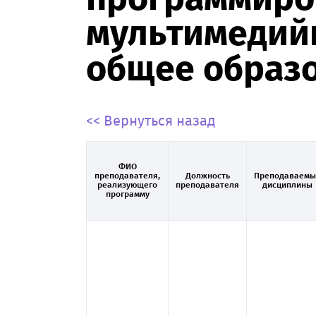
мультимедий
общее образо
<< Вернуться назад
ФИО
преподавателя,
Должность
Преподаваемы
реализующего
преподавателя
дисциплины
программу