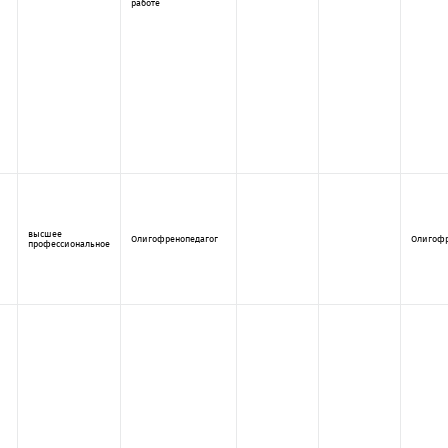
работе
высшее
Олигофренопедагог
Олигофр
профессиональное