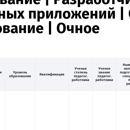
ных приложений |
вание | Очное
Наи
Ученая
Ученое
нап
е
Уровень
степень
звание
подго
Квалификация
образования
педагог.
педагог.
спе
работника
работника
п
р