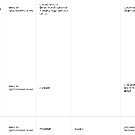
специалист по
высшее
физической культуре
физичес
а
профессиональное
и спорту Медицинская
спорт се
сестра
инфоко
высшее
магистр
техноло
профессиональное
связи
высшее
радиоэл
инженер
к.соц.н.
профессиональное
системы