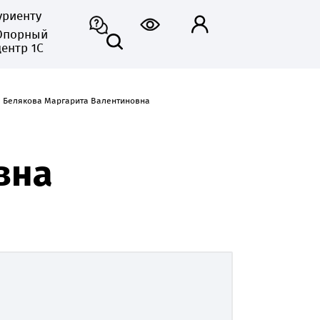
уриенту
Опорный
центр 1С
Белякова Маргарита Валентиновна
вна