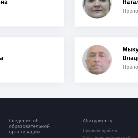
вна
Ната
Препо
Мык
а
Влад
Препо
Сведения об
Абитуриенту
образовательной
Правила приёма
организации