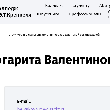
Колледж
Студенту
Абит
колледж
Э.Т.Кренкеля
Выпускнику
Профессионалы
Структура и органы управления образовательной организацией
ргарита Валентино
E-mail:
belyakova.mv@sutkt.ru