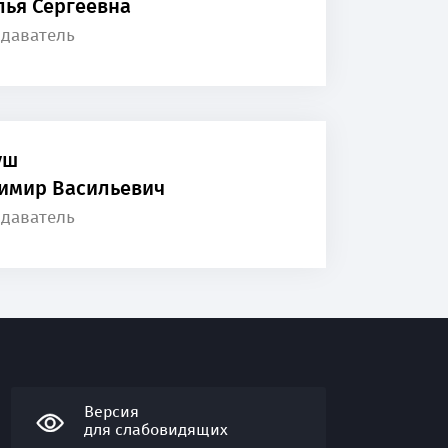
лья Сергеевна
даватель
уш
имир Васильевич
даватель
Версия
для слабовидящих