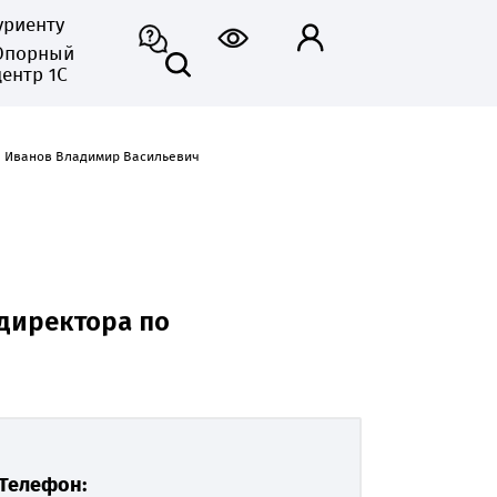
уриенту
Опорный
центр 1С
Иванов Владимир Васильевич
 директора по
Телефон: