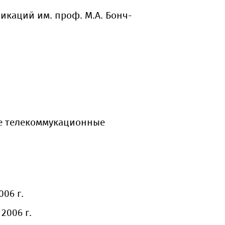
каций им. проф. М.А. Бонч-
ые телекоммукационные
06 г.
2006 г.