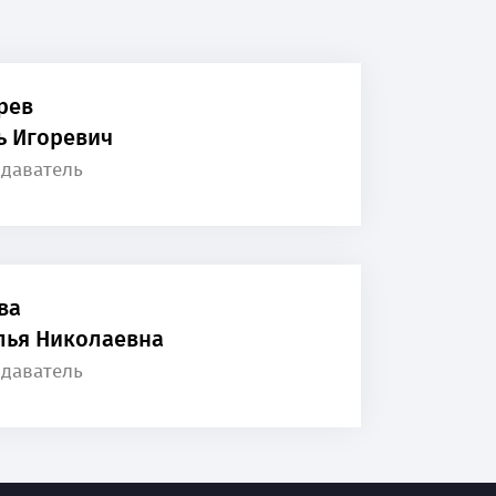
рев
ь Игоревич
даватель
ва
лья Николаевна
даватель