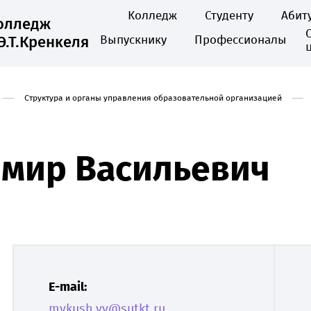
Колледж
Студенту
Абит
колледж
Э.Т.Кренкеля
Выпускнику
Профессионалы
Структура и органы управления образовательной организацией
мир Васильевич
E-mail:
mykush.vv@sutkt.ru