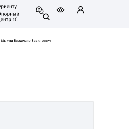
уриенту
Опорный
центр 1С
Мыкуш Владимир Васильевич