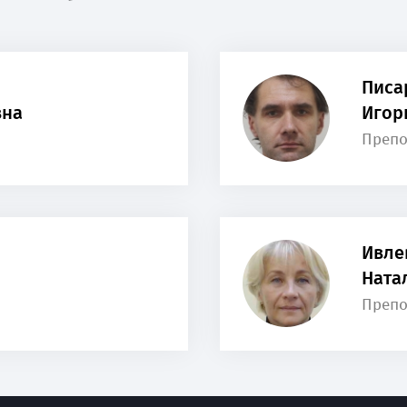
Писа
вна
Игор
Препо
Ивле
Ната
Препо