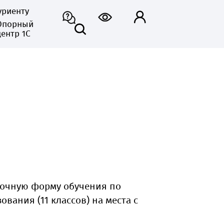
уриенту
Опорный
центр 1С
заочную форму обучения по
вания (11 классов) на места с