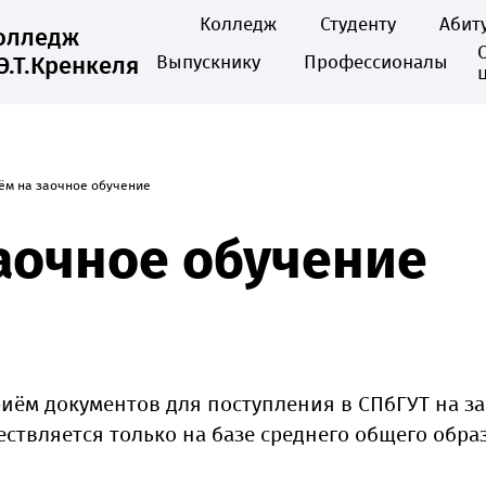
Колледж
Студенту
Абит
колледж
Э.Т.Кренкеля
Выпускнику
Профессионалы
ём на заочное обучение
аочное обучение
риём документов для поступления в СПбГУТ на 
твляется только на базе среднего общего образо