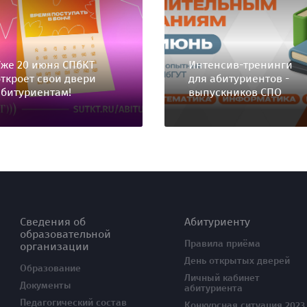
Уже 20 июня СПбКТ
Интенсив-тренинги
откроет свои двери
для абитуриентов -
абитуриентам!
выпускников СПО
Сведения об
Абитуриенту
образовательной
Правила приёма
организации
День открытых дверей
Образование
Личный кабинет
Документы
абитуриента
Педагогический состав
Конкурсная ситуация 2023