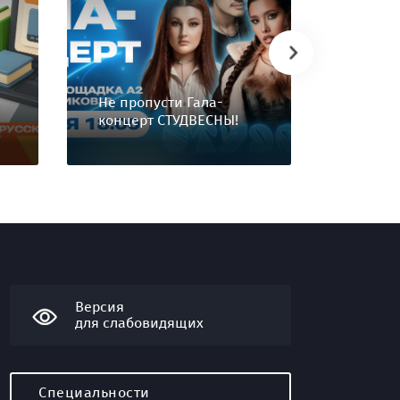
Распис
лекций
карьер
Не пропусти Гала-
росте 
концерт СТУДВЕСНЫ!
научно
Версия
для слабовидящих
Специальности