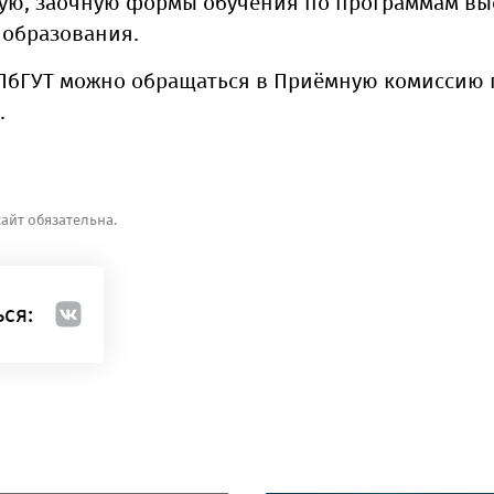
ную, заочную формы обучения по программам вы
 образования.
ПбГУТ можно обращаться в Приёмную комиссию по
.
айт обязательна.
ся: