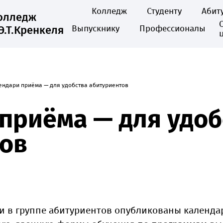
Колледж
Студенту
Абит
колледж
Э.Т.Кренкеля
Выпускнику
Профессионалы
ендари приёма — для удобства абитуриентов
приёма — для удоб
ов
и в группе абитуриентов опубликованы календ