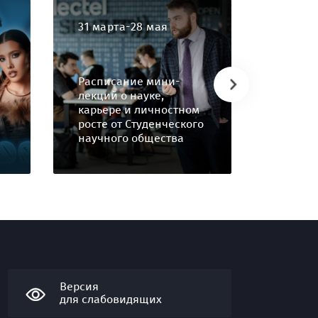
31 марта-28 мая
4 март
Всерос
практи
Расписание мини-
конфе
лекций о науке,
"Совр
карьере и личностном
технол
росте от Студенческого
СПО: от
научного общества
практи
Версия
для слабовидящих