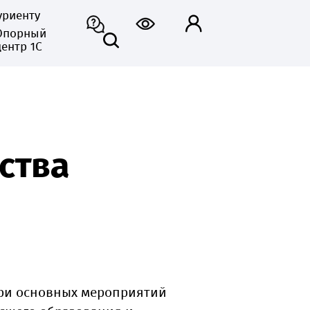
уриенту
Опорный
центр 1С
ства
ари основных мероприятий