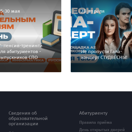
25-30 мая
28 апреля
Интенсив-тренинги
для абитуриентов -
Не пропусти Гала-
выпускников СПО
концерт СТУДВЕСНЫ!
Сведения об
Абитуриенту
образовательной
Правила приёма
организации
День открытых дверей