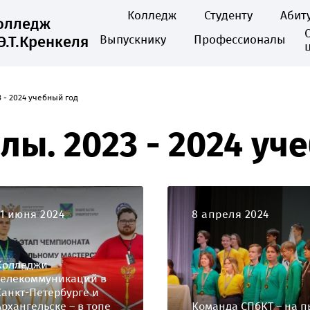
Колледж
Студенту
Абит
колледж
Э.Т.Кренкеля
Выпускнику
Профессионалы
 - 2024 учебный год
ы. 2023 - 2024 уч
11 июня 2024
8 апреля 2024
Колледжи
телекоммуникаций в
Санкт-Петербурге и
Архангельске – в топе
Команда СПбКТ – на п