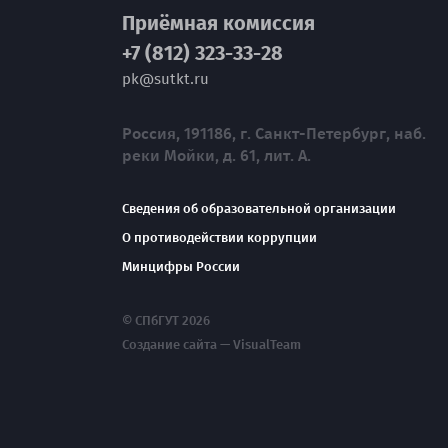
Приёмная комиссия
+7 (812) 323-33-28
pk@sutkt.ru
Россия, 191186, г. Санкт-Петербург, наб.
реки Мойки, д. 61, лит. А.
Сведения об образовательной организации
О противодействии коррупции
Минцифры России
© СПбГУТ 2026
Создание сайта — VisualTeam