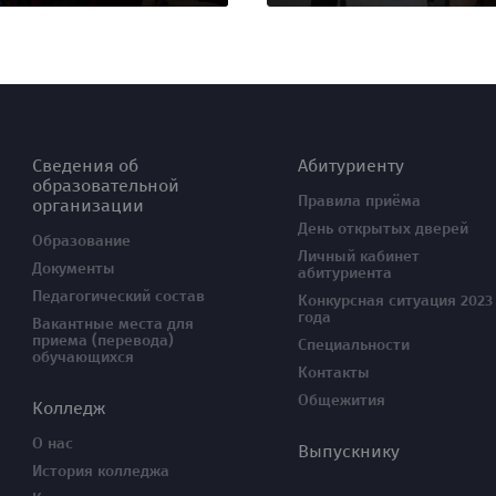
Сведения об
Абитуриенту
образовательной
Правила приёма
организации
День открытых дверей
Образование
Личный кабинет
Документы
абитуриента
Педагогический состав
Конкурсная ситуация 2023
года
Вакантные места для
приема (перевода)
Специальности
обучающихся
Контакты
Общежития
Колледж
О нас
Выпускнику
История колледжа