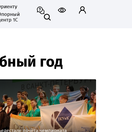
уриенту
Опорный
центр 1С
ебный год
ьедестале почёта чемпионата