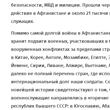
безопасности, МВД и милиции. Прошли чер
действия в Афганистане и около 21 тысячи
служащих.
Помимо самой долгой войны в Афганистане
хранит подвиги военных, участвовавших в 
вооруженных конфликтах за пределами стр
в
Кита
е,
Коре
е
, Ангол
е,
Мозамбик
е
, Египт
е,
Йемен
е,
Сири
и
, Ливан
е,
Алжир
е
, Вьетнам
е,
далеко не полный перечень стран, где
испо
интернациональный долг
наши солдаты.
С
новейшей истории свидетельствуют о том, 
военнослужащие направлялись в «горячие 
республик бывшего СССР: в Югославию, Аб