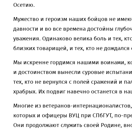
Осетию.
Мужество и героизм наших бойцов не имею
давности и во все времена достойны глубо
уважения. Одинаково велика боль и тех, кт
близких товарищей, и тех, кто не дождался
Мы искренне гордимся
нашими
воин
ами
, 
и достоинством вынес
ли
суровые испытани
тех, кто не вернулся с полей сражений и п
храбрых. Их подвиг навечно останется в на
Многие из ветеранов-интернационалистов,
которых и офицеры ВУЦ при СПбГУТ, по-пр
Они продолжают служить своей Родин
е
, в